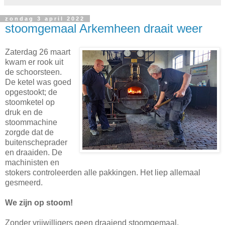
zondag 3 april 2022
stoomgemaal Arkemheen draait weer
Zaterdag 26 maart
kwam er rook uit
de schoorsteen.
De ketel was goed
opgestookt; de
stoomketel op
druk en de
stoommachine
zorgde dat de
buitenscheprader
en draaiden. De
machinisten en
stokers controleerden alle pakkingen. Het liep allemaal
gesmeerd.
We zijn op stoom!
Zonder vrijwilligers geen draaiend stoomgemaal.