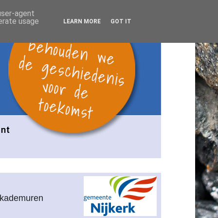
 user-agent
nerate usage
LEARN MORE
GOT IT
n kademuren