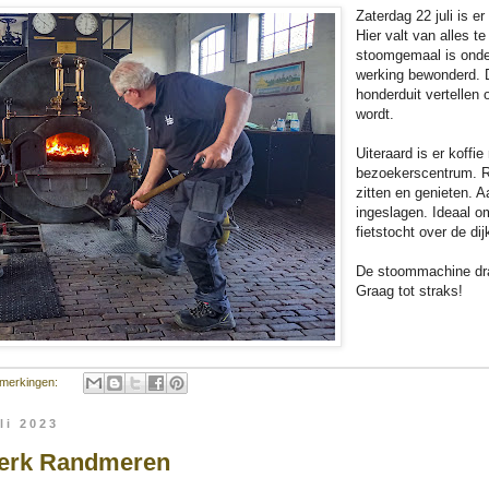
Zaterdag 22 juli is 
Hier valt van alles t
stoomgemaal is onde
werking bewonderd. 
honderduit vertellen
wordt.
Uiteraard is er koffie
bezoekerscentrum. R
zitten en genieten. A
ingeslagen. Ideaal o
fietstocht over de dij
De stoommachine draa
Graag tot straks!
merkingen:
li 2023
erk Randmeren