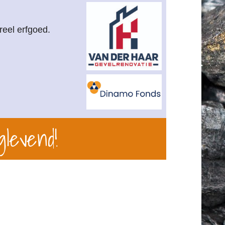
reel erfgoed.
glevend!