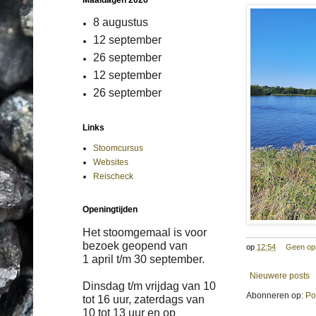
Maaldagen 2026
8 augustus
12 september
26 september
12 september
26 september
Links
Stoomcursus
Websites
Reischeck
Openingtijden
Het stoomgemaal is voor
bezoek geopend van
op
12:54
Geen op
1 april
t/m
30 september.
Nieuwere posts
Dinsdag t/m vrijdag van 10
Abonneren op:
Po
tot 16 uur, zaterdags van
10 tot 13 uur en op