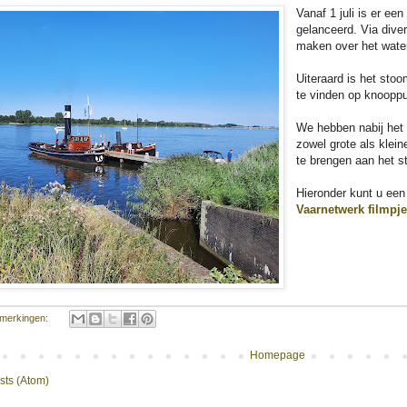
Vanaf 1 juli is er ee
gelanceerd. Via dive
maken over het wate
Uiteraard is het sto
te vinden op knooppu
We hebben nabij het
zowel grote als kle
te brengen aan het 
Hieronder kunt u een 
Vaarnetwerk filmpj
merkingen:
Homepage
sts (Atom)