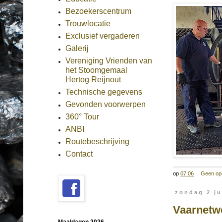
Bezoekerscentrum
Trouwlocatie
Exclusief vergaderen
Galerij
Vereniging Vrienden van
het Stoomgemaal
Hertog Reijnout
Technische gegevens
Gevonden voorwerpen
360° Tour
ANBI
Routebeschrijving
Contact
op
07:06
Geen op
zondag 2 ju
Vaarnetw