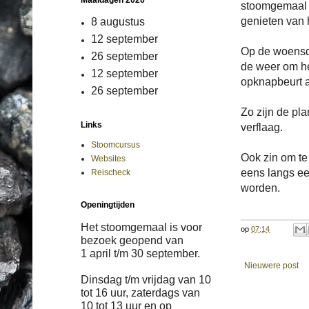
Maaldagen 2026
stoomgemaal f
genieten van 
8 augustus
12 september
Op de woensda
26 september
de weer om he
12 september
opknapbeurt a
26 september
Zo zijn de pl
Links
verflaag.
Stoomcursus
Ook zin om t
Websites
eens langs een
Reischeck
worden.
Openingtijden
Het stoomgemaal is voor
op
07:14
bezoek geopend van
1 april
t/m
30 september.
Nieuwere post
Dinsdag t/m vrijdag van 10
tot 16 uur, zaterdags van
10 tot 13 uur en op