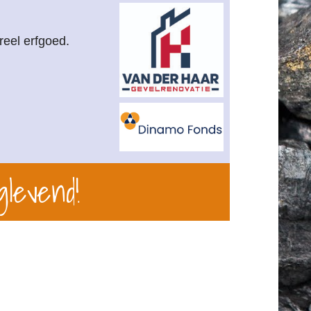
reel erfgoed.
glevend!