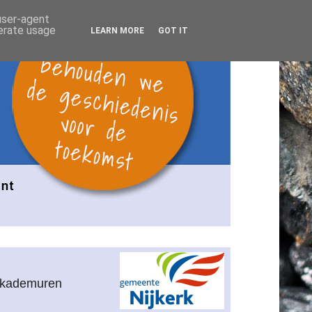
 user-agent
nerate usage
LEARN MORE
GOT IT
n kademuren