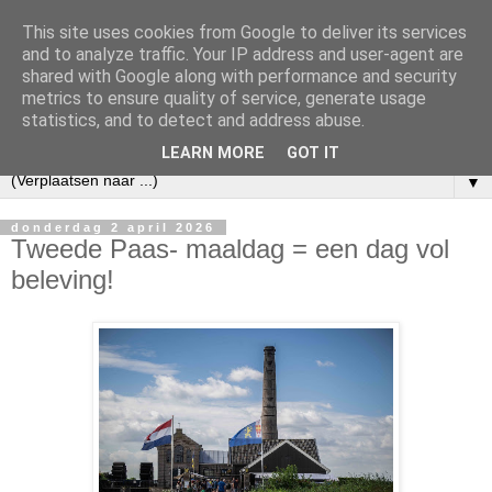
This site uses cookies from Google to deliver its services
and to analyze traffic. Your IP address and user-agent are
shared with Google along with performance and security
metrics to ensure quality of service, generate usage
statistics, and to detect and address abuse.
LEARN MORE
GOT IT
▼
donderdag 2 april 2026
Tweede Paas- maaldag = een dag vol
beleving!