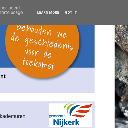
 user-agent
nerate usage
LEARN MORE
GOT IT
n kademuren