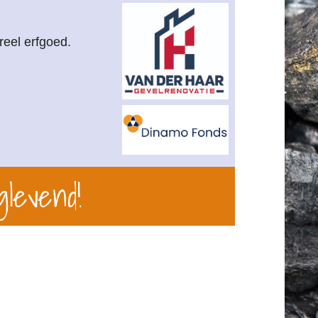
reel erfgoed.
glevend!