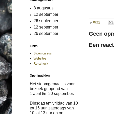
Maaldagen 2026
8 augustus
12 september
26 september
op
10:33
12 september
Geen opm
26 september
Een react
Links
Stoomcursus
Websites
Reischeck
Openingtijden
Het stoomgemaal is voor
bezoek geopend van
1 april
t/m
30 september.
Dinsdag t/m vrijdag van 10
tot 16 uur, zaterdags van
10 tot 13 uur en op