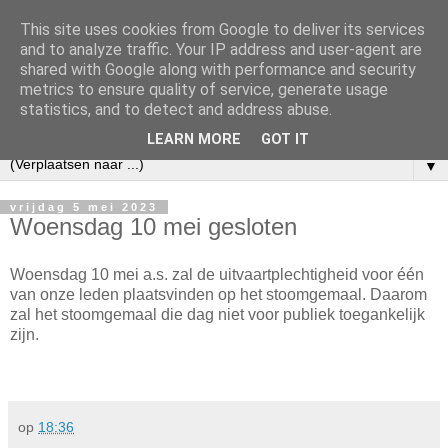
This site uses cookies from Google to deliver its services
and to analyze traffic. Your IP address and user-agent are
shared with Google along with performance and security
metrics to ensure quality of service, generate usage
statistics, and to detect and address abuse.
LEARN MORE
GOT IT
▼
vrijdag 5 mei 2023
Woensdag 10 mei gesloten
Woensdag 10 mei a.s. zal de uitvaartplechtigheid voor één
van onze leden plaatsvinden op het stoomgemaal. Daarom
zal het stoomgemaal die dag niet voor publiek toegankelijk
zijn.
op
18:36