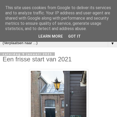
This site uses cookies from Google to deliver its services
and to analyze traffic. Your IP address and user-agent are
shared with Google along with performance and security
metrics to ensure quality of service, generate usage
statistics, and to detect and address abuse.
LEARN MORE
GOT IT
▼
zaterdag 9 januari 2021
Een frisse start van 2021