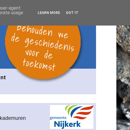
 user-agent
nerate usage
LEARN MORE
GOT IT
n kademuren