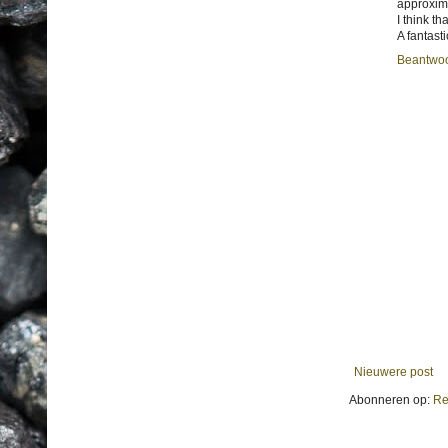
approxima
I think t
A fantasti
Beantwo
Nieuwere post
Abonneren op:
Re