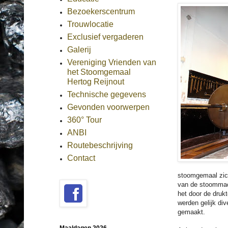
Bezoekerscentrum
Trouwlocatie
Exclusief vergaderen
Galerij
Vereniging Vrienden van
het Stoomgemaal
Hertog Reijnout
Technische gegevens
Gevonden voorwerpen
360° Tour
ANBI
Routebeschrijving
Contact
stoomgemaal zich 
van de stoommac
het door de druk
werden gelijk di
gemaakt.