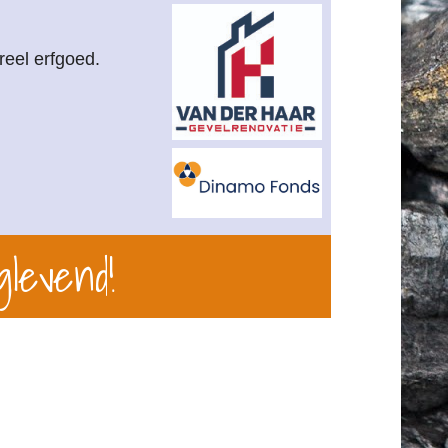
reel erfgoed.
glevend!