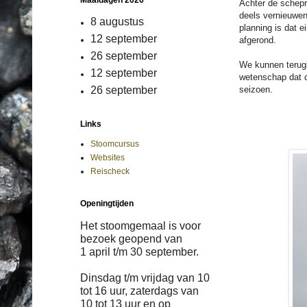
Maaldagen 2026
Achter de schepra
deels vernieuwe
8 augustus
planning is dat 
12 september
afgerond.
26 september
We kunnen terugk
12 september
wetenschap dat d
seizoen.
26 september
Links
Stoomcursus
Websites
Reischeck
Openingtijden
Het stoomgemaal is voor
bezoek geopend van
1 april
t/m
30 september.
Dinsdag t/m vrijdag van 10
tot 16 uur, zaterdags van
10 tot 13 uur en op