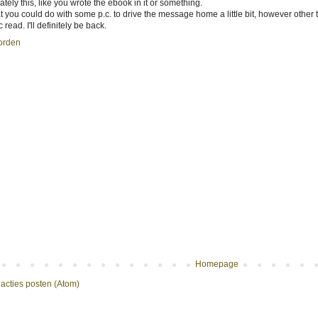
tely this, like you wrote the ebook in it or something.
hat you could do with some p.c. to drive the message home a little bit, however other th
c read. I'll definitely be back.
orden
Homepage
acties posten (Atom)