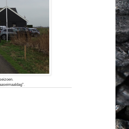
 seizoen.
aaseimaaldag".