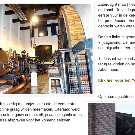
Zaterdag 9 maart hee
gedraaid. De vrijda
eerste vuur in de ke
het proefdraaien. Voo
gebracht waren wat u
De foto links is gem
vrijdagavond. De ma
nostalgische sfeer ter
Tijdens dit weekend 
terug te vinden op 
Arkemheen.
Klik hier voor het 
Op zaterdagochtend v
spoedig met vrijwilligers die de eerste start
hine graag wilden meemaken. Uiteraard werd
te ook al gauw een gezellige aangelegenheid en
verse afspraken voor het komend seizoen