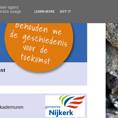
 user-agent
nerate usage
LEARN MORE
GOT IT
n kademuren