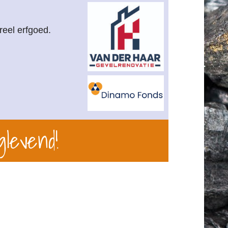
reel erfgoed.
glevend!