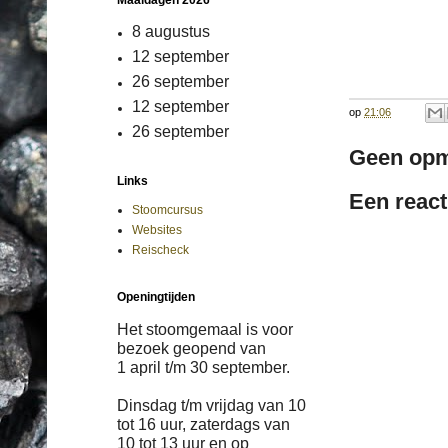
Maaldagen 2026
8 augustus
12 september
26 september
12 september
op
21:06
26 september
Geen opm
Links
Een react
Stoomcursus
Websites
Reischeck
Openingtijden
Het stoomgemaal is voor
bezoek geopend van
1 april
t/m
30 september.
Dinsdag t/m vrijdag van 10
tot 16 uur, zaterdags van
10 tot 13 uur en op