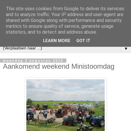
This site uses cookies from Google to deliver its services
and to analyze traffic. Your IP address and user-agent are
shared with Google along with performance and security
metrics to ensure quality of service, generate usage
statistics, and to detect and address abuse.
LEARN MORE
GOT IT
▼
maandag 3 augustus 2015
Aankomend weekend Ministoomdag