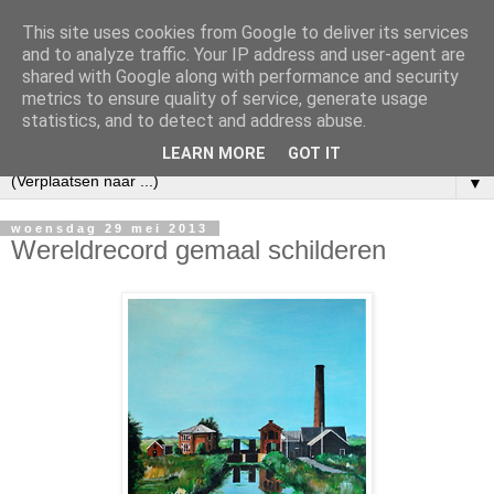
This site uses cookies from Google to deliver its services
and to analyze traffic. Your IP address and user-agent are
shared with Google along with performance and security
metrics to ensure quality of service, generate usage
statistics, and to detect and address abuse.
LEARN MORE
GOT IT
▼
woensdag 29 mei 2013
Wereldrecord gemaal schilderen